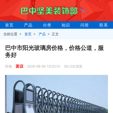
首页
产品
分类
知识
问答
联系
当前位置 >
首页
>
产品
> 正文
巴中市阳光玻璃房价格，价格公道，服
务好
面议
价格：
2026-08-06 10:02:01 3612次浏览