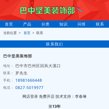
首页
产品
分类
知识
问答
联系
当前位置 >
首页
> 联系
联系我们
巴中坚美装饰部
巴中市巴州区回风大溪口
地址：
罗先生
联系：
18981666448
手机：
0827-5019977
电话：
网店登录
免费开店
技术支持：李春琳
第
13年