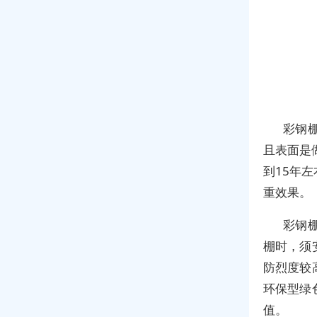
彩钢
且表面是
到15年
重效果。
彩钢
棚时，须
防烈度较
环保型绿
值。