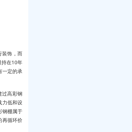
行装饰，而
持在10年
有一定的承
建过高彩钢
载力低和设
彩钢棚属于
的再循环价