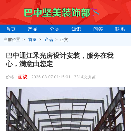
首页
产品
分类
知识
问答
联系
当前位置 >
首页
>
产品
> 正文
巴中通江釆光房设计安装，服务在我
心，满意由您定
面议
价格：
2026-08-07 01:15:01 3314次浏览