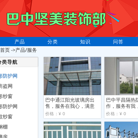
产品
分类
知识
问答
首页
->产品/服务
分类导航
形防护网
防盗网
形纱窗
巴中通江阳光玻璃房出
巴中平昌隔热
售，服务在我心，满意
作，服务有我
形防护网
由您
您
价格：¥ 0
价格：¥ 0
蚊纱窗
钢棚
璃房