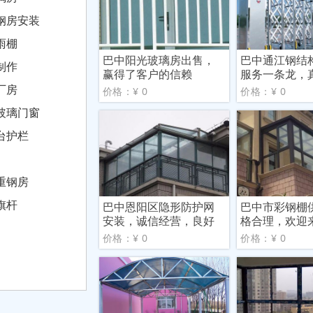
钢房安装
雨棚
巴中阳光玻璃房出售，
巴中通江钢结
制作
赢得了客户的信赖
服务一条龙，
心
厂房
价格：¥ 0
价格：¥ 0
玻璃门窗
台护栏
重钢房
旗杆
巴中恩阳区隐形防护网
巴中市彩钢棚
安装，诚信经营，良好
格合理，欢迎
信誉
价格：¥ 0
价格：¥ 0