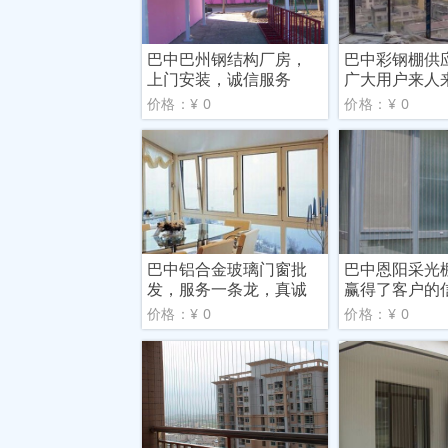
巴中巴州钢结构厂房，
巴中彩钢棚供
上门安装，诚信服务
广大用户来人
价格：¥ 0
价格：¥ 0
巴中铝合金玻璃门窗批
巴中恩阳采光
发，服务一条龙，真诚
赢得了客户的
一颗
价格：¥ 0
价格：¥ 0