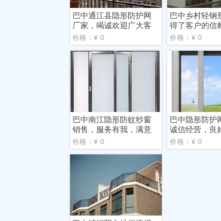
巴中通江县隐形防护网
巴中乡村轻钢
厂家，竭诚欢迎广大客
得了客户的信
户来
价格：¥ 0
价格：¥ 0
巴中南江隐形防蚊纱窗
巴中隐形防护
销售，服务有我，满意
诚信经营，良
由您
价格：¥ 0
价格：¥ 0