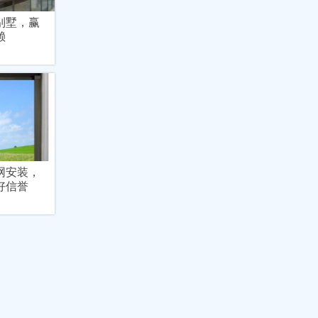
别墅，赢
赖
网安装，
好信誉