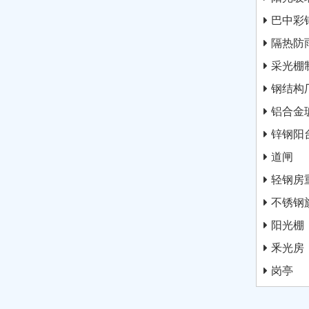
巴中彩
隔热防
采光棚
钢结构
铝合金
锌钢阳
道闸
轻钢房
不锈钢
阳光棚
釆光房
岗亭